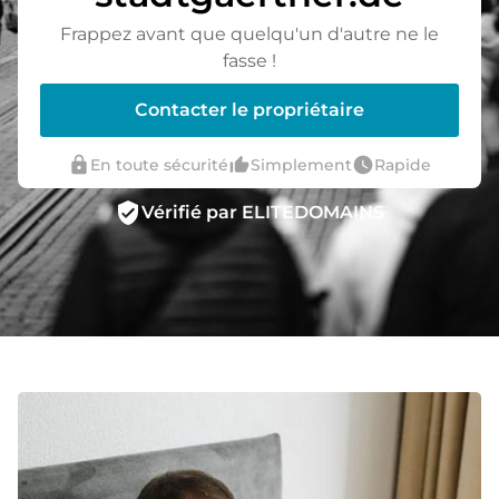
Frappez avant que quelqu'un d'autre ne le
fasse !
Contacter le propriétaire
lock
thumb_up_alt
watch_later
En toute sécurité
Simplement
Rapide
verified_user
Vérifié par ELITEDOMAINS