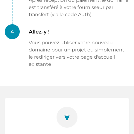
Après réception du paiement, le domaine
est transféré à votre fournisseur par
transfert (via le code Auth).
4
Allez-y !
Vous pouvez utiliser votre nouveau
domaine pour un projet ou simplement
le rediriger vers votre page d'accueil
existante !
highlight