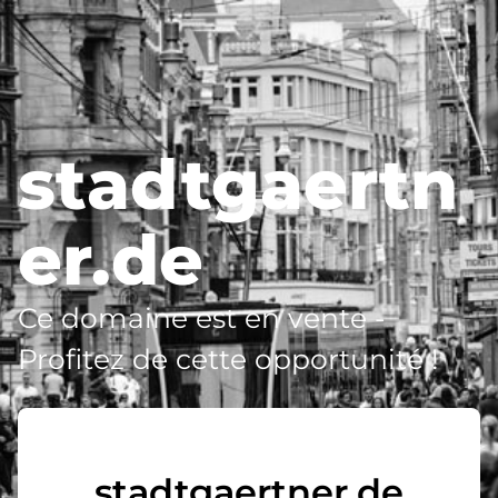
stadtgaertn
er.de
Ce domaine est en vente -
Profitez de cette opportunité !
stadtgaertner.de