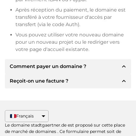
Après réception du paiement, le domaine est
transféré à votre fournisseur d'accès par
transfert (via le code Auth).
Vous pouvez utiliser votre nouveau domaine
pour un nouveau projet ou le rediriger vers
votre page d'accueil existante.
expand_less
Comment payer un domaine ?
expand_less
Reçoit-on une facture ?
Après un accord, le titulaire vous
communiquera les détails du paiement. Le
titulaire vous communiquera alors les détails
Oui, le vendeur vous enverra une facture en
bancaires SEPA et, si vous le souhaitez, vous
bonne et due forme. Si le prix d'achat est plus
proposera Paypal ou d'autres méthodes de
élevé, vous recevrez également un contrat de
Français
paiement.
vente supplémentaire si vous le souhaitez.
Le domaine stadtgaertner.de est proposé sur cette place
Veuillez toujours mentionner le nom de
de marché de domaines
. Ce formulaire permet soit de
domaine et le numéro de facture lors du